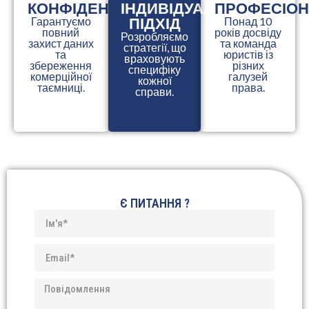
КОНФІДЕНЦІЙНІСТЬ
ІНДИВІДУАЛЬНИЙ
ПРОФЕСІОН
ПІДХІД
Гарантуємо
Понад 10
повний
років досвіду
Розробляємо
захист даних
та команда
стратегії, що
та
юристів із
враховують
збереження
різних
специфіку
комерційної
галузей
кожної
таємниці.
права.
справи.
Є ПИТАННЯ ?