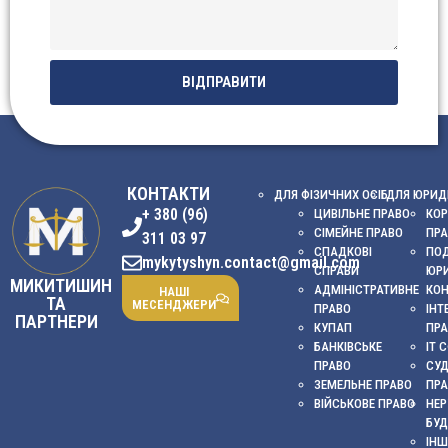
ВІДПРАВИТИ
КОНТАКТИ
ДЛЯ ФІЗИЧНИХ ОСІБ
ДЛЯ ЮРИД
+ 380 (96)
ЦИВІЛЬНЕ ПРАВО
КОР
СІМЕЙНЕ ПРАВО
ПР
311 03 97
СПАДКОВІ
ПОД
mykytyshyn.contact@gmail.com
СПРАВИ
ЮР
МИКИТИШИН
АДМІНІСТРАТИВНЕ
КО
НАШІ
ТА
МЕСЕНДЖЕРИ
ПРАВО
ІНТ
ПАРТНЕРИ
КУПАП
ПР
БАНКІВСЬКЕ
ІТ 
ПРАВО
СУ
ЗЕМЕЛЬНЕ ПРАВО
ПР
ВІЙСЬКОВЕ ПРАВО
НЕР
БУД
ІНШ