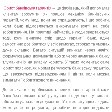
Юрист банківська гарантія
— це фахівець, який допомагає
клієнтам зрозуміти, як працює механізм банківських
гарантій, чому іноді вони не спрацьовують, і що робити,
коли банк відмовляється виконувати взяті на себе
зобов’язання. На практиці найчастіше люди звертаються
тоді, коли виникає спір щодо гарантії банк, адже
самостійно розібратися у всіх вимогах, строках та умовах
дуже складно. Багато ситуацій виникає через нечіткі
формулювання документів або ж через намагання банку
тлумачити їх на власну користь. У таких моментах саме
юрист пояснює, які норми регулюють банківську гарантію,
що вважається підтвердженням її дії та коли можна
вимагати її обов’язкового виконання.
Досить частою проблемою є невиконання гарантії, коли
банк без належного обґрунтування відмовляє у виплаті
або затягує розгляд документів. У таких ситуаціях людина
може довго не розуміти, що робити: повторно подавати