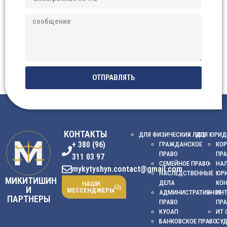
ОТПРАВЛЯТЬ
КОНТАКТЫ
ДЛЯ ФИЗИЧЕСКИХ ЛИЦ
ДЛЯ ЮРИД
+ 380 (96)
ГРАЖДАНСКОЕ
КОР
ПРАВО
ПР
311 03 97
СЕМЕЙНОЕ ПРАВО
НА
mykytyshyn.contact@gmail.com
НАСЛЕДСТВЕННЫЕ
ЮР
МИКИТИШИН
ДЕЛА
КО
НАШИ
И
МЕССЕНДЖЕРЫ
АДМИНИСТРАТИВНОЕ
ИНТ
ПАРТНЕРЫ
ПРАВО
ПР
КУОАП
ИТ 
БАНКОВСКОЕ ПРАВО
СУ