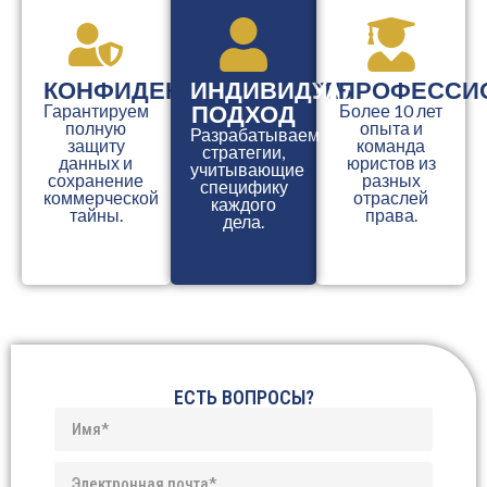
КОНФИДЕНЦИАЛЬНОСТЬ
ИНДИВИДУАЛЬНЫЙ
ПРОФЕССИ
ПОДХОД
Гарантируем
Более 10 лет
полную
опыта и
Разрабатываем
защиту
команда
стратегии,
данных и
юристов из
учитывающие
сохранение
разных
специфику
коммерческой
отраслей
каждого
тайны.
права.
дела.
ЕСТЬ ВОПРОСЫ?