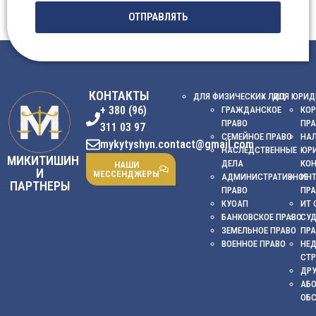
ОТПРАВЛЯТЬ
КОНТАКТЫ
ДЛЯ ФИЗИЧЕСКИХ ЛИЦ
ДЛЯ ЮРИД
+ 380 (96)
ГРАЖДАНСКОЕ
КОР
ПРАВО
ПР
311 03 97
СЕМЕЙНОЕ ПРАВО
НА
mykytyshyn.contact@gmail.com
НАСЛЕДСТВЕННЫЕ
ЮР
МИКИТИШИН
ДЕЛА
КО
НАШИ
И
МЕССЕНДЖЕРЫ
АДМИНИСТРАТИВНОЕ
ИНТ
ПАРТНЕРЫ
ПРАВО
ПР
КУОАП
ИТ 
БАНКОВСКОЕ ПРАВО
СУ
ЗЕМЕЛЬНОЕ ПРАВО
ПР
ВОЕННОЕ ПРАВО
НЕ
СТ
ДРУ
АБ
ОБ