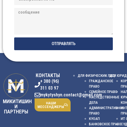
ОТПРАВЛЯТЬ
КОНТАКТЫ
ДЛЯ ФИЗИЧЕСКИХ ЛИЦ
ДЛЯ ЮРИД
+ 380 (96)
ГРАЖДАНСКОЕ
КОР
ПРАВО
ПР
311 03 97
СЕМЕЙНОЕ ПРАВО
НА
mykytyshyn.contact@gmail.com
НАСЛЕДСТВЕННЫЕ
ЮР
МИКИТИШИН
ДЕЛА
КО
НАШИ
И
МЕССЕНДЖЕРЫ
АДМИНИСТРАТИВНОЕ
ИНТ
ПАРТНЕРЫ
ПРАВО
ПР
КУОАП
ИТ 
БАНКОВСКОЕ ПРАВО
СУ