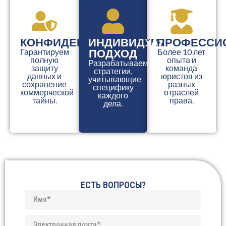
КОНФИДЕНЦИАЛЬНОСТЬ
ИНДИВИДУАЛЬНЫЙ
ПРОФЕССИ
ПОДХОД
Гарантируем
Более 10 лет
полную
опыта и
Разрабатываем
защиту
команда
стратегии,
данных и
юристов из
учитывающие
сохранение
разных
специфику
коммерческой
отраслей
каждого
тайны.
права.
дела.
ЕСТЬ ВОПРОСЫ?