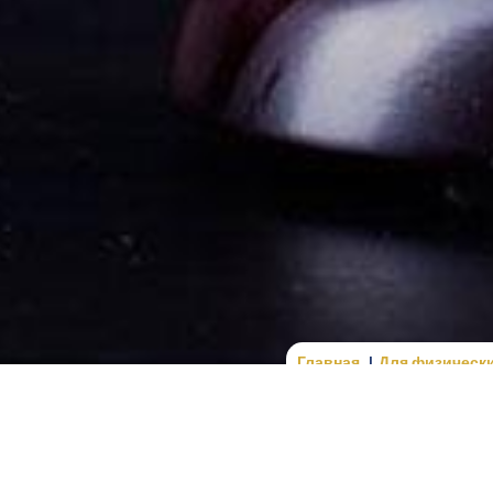
Главная
Для физическ
росто формальный документ, а реальный способ защитить р
ациях люди обращаются в суд не из-за желания конфликта,
т обращаться за алиментами даже тогда, когда брак формал