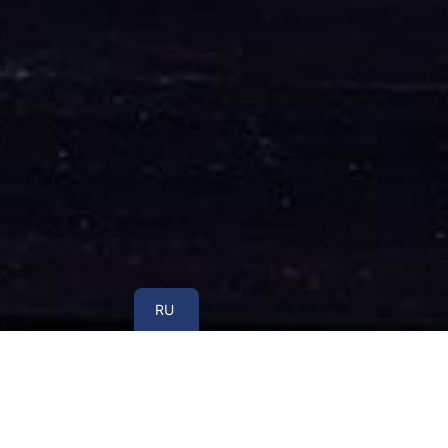
UA
RU
Заявление на алименты через суд
- это не п
другим родителем не работают. В таких ситу
никогда не останавливаются. Закон позволяе