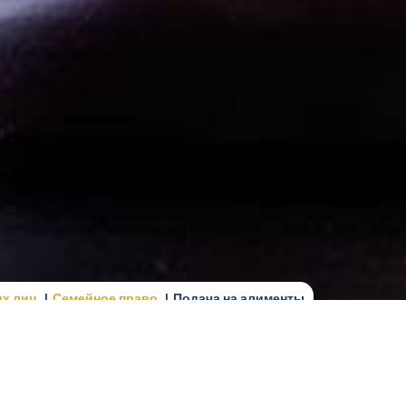
их лиц
Семейное право
Подача на алименты
ебенка, когда добровольные договоренности с
 а потому что ежедневные расходы на ребенка
ьно существует, поэтому алименты на ребенка