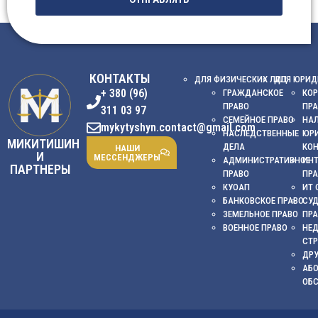
КОНТАКТЫ
ДЛЯ ФИЗИЧЕСКИХ ЛИЦ
ДЛЯ ЮРИД
+ 380 (96)
ГРАЖДАНСКОЕ
КОР
ПРАВО
ПР
311 03 97
СЕМЕЙНОЕ ПРАВО
НА
mykytyshyn.contact@gmail.com
НАСЛЕДСТВЕННЫЕ
ЮР
МИКИТИШИН
ДЕЛА
КО
НАШИ
И
МЕССЕНДЖЕРЫ
АДМИНИСТРАТИВНОЕ
ИНТ
ПАРТНЕРЫ
ПРАВО
ПР
КУОАП
ИТ 
БАНКОВСКОЕ ПРАВО
СУ
ЗЕМЕЛЬНОЕ ПРАВО
ПР
ВОЕННОЕ ПРАВО
НЕ
СТ
ДРУ
АБ
ОБ