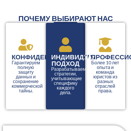
ПОЧЕМУ ВЫБИРАЮТ НАС
КОНФИДЕНЦИАЛЬНОСТЬ
ИНДИВИДУАЛЬНЫЙ
ПРОФЕССИ
ПОДХОД
Гарантируем
Более 10 лет
полную
опыта и
Разрабатываем
защиту
команда
стратегии,
данных и
юристов из
учитывающие
сохранение
разных
специфику
коммерческой
отраслей
каждого
тайны.
права.
дела.