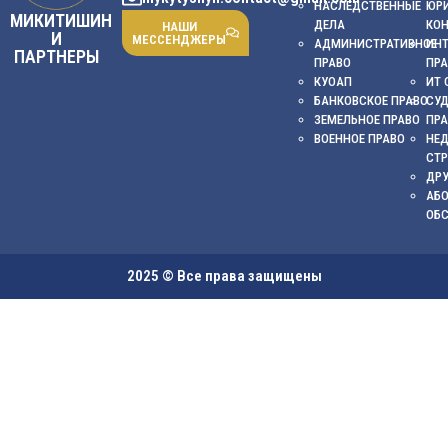
НАСЛЕДСТВЕННЫЕ
ЮР
МИКИТИШИН
ДЕЛА
КО
НАШИ
И
МЕССЕНДЖЕРЫ
АДМИНИСТРАТИВНОЕ
ИНТ
ПАРТНЕРЫ
ПРАВО
ПР
КУОАП
ИТ 
БАНКОВСКОЕ ПРАВО
СУ
ЗЕМЕЛЬНОЕ ПРАВО
ПР
ВОЕННОЕ ПРАВО
НЕ
СТ
ДРУ
АБ
ОБ
2025 © Все права защищены