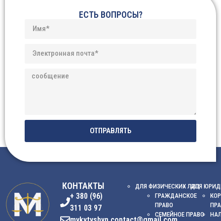
ЕСТЬ ВОПРОСЫ?
ОТПРАВЛЯТЬ
КОНТАКТЫ
ДЛЯ ФИЗИЧЕСКИХ ЛИЦ
ДЛЯ ЮРИД
+ 380 (96)
ГРАЖДАНСКОЕ
КОР
ПРАВО
ПР
311 03 97
СЕМЕЙНОЕ ПРАВО
НА
mykytyshyn.contact@gmail.com