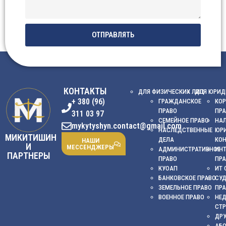
ОТПРАВЛЯТЬ
КОНТАКТЫ
ДЛЯ ФИЗИЧЕСКИХ ЛИЦ
ДЛЯ ЮРИД
+ 380 (96)
ГРАЖДАНСКОЕ
КОР
ПРАВО
ПР
311 03 97
СЕМЕЙНОЕ ПРАВО
НА
mykytyshyn.contact@gmail.com
НАСЛЕДСТВЕННЫЕ
ЮР
МИКИТИШИН
ДЕЛА
КО
НАШИ
И
МЕССЕНДЖЕРЫ
АДМИНИСТРАТИВНОЕ
ИНТ
ПАРТНЕРЫ
ПРАВО
ПР
КУОАП
ИТ 
БАНКОВСКОЕ ПРАВО
СУ
ЗЕМЕЛЬНОЕ ПРАВО
ПР
ВОЕННОЕ ПРАВО
НЕ
СТ
ДРУ
АБ