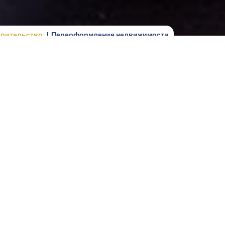
роительство
Переоформление недвижимости
ется простым только тогда, когда не начинать
ереоформление недвижимости часто связано с
дами оставалось "как есть". В таких случаях
анс может задержать процедуру или заставить
ливать дубликаты, искать старые договоры или
ену
 что и так фактически принадлежит одному из
ненный этап, желание упростить дальнейшие
рки того, на каком основании недвижимость