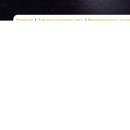
Главная
Для юридических лиц
Недвижимость и ст
с, в котором важнее всего не скорость, а точность. Он каж
елочь, которая требует объяснения или подтверждения. П
лом имущества или желанием привести в порядок то, что го
 собственности до техпаспорта, ведь любой неучтенный ню
т документов "лежит на месте". Часто приходится восстанав
жен переход к оформлению сделки.
реоформление квартиры на ж
никает тогда, когда семья хочет юридически закрепить то,
рование семейного бюджета, защита активов, новый жиз
отивов, переоформление квартиры на жену требует прове