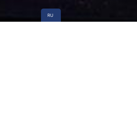
UA
RU
Переоформление недвижимости
- это процес
собирать документы: там всегда найдется м
семейными ситуациями, наследованием, разде
важно проверить каждый документ - от права
переделывать часть документов.
В реальной жизни редко бывает так, что паке
сверять площади. И только после этого возмо
Пе
Переоформление квартиры на жену обычно воз
супругов. Причин может быть много: плани
юридические действия. Но независимо от м