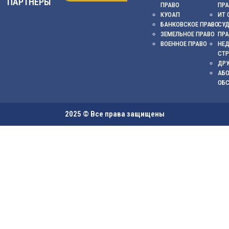
ПАРТНЕРЫ
ПРАВО
ПР
КУОАП
ИТ 
БАНКОВСКОЕ ПРАВО
СУ
ЗЕМЕЛЬНОЕ ПРАВО
ПР
ВОЕННОЕ ПРАВО
НЕ
СТ
ДРУ
АБ
ОБ
2025 © Все права защищены