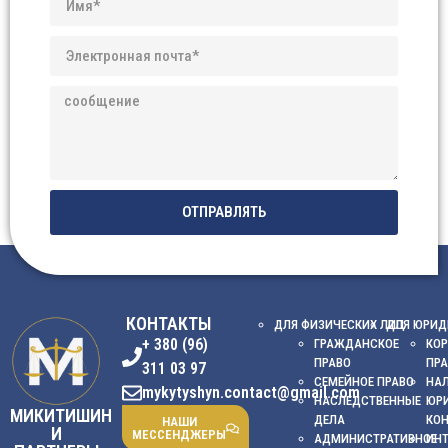
ОТПРАВЛЯТЬ
КОНТАКТЫ
ДЛЯ ФИЗИЧЕСКИХ ЛИЦ
ДЛЯ ЮРИД
+ 380 (96)
ГРАЖДАНСКОЕ
КОР
ПРАВО
ПР
311 03 97
СЕМЕЙНОЕ ПРАВО
НА
mykytyshyn.contact@gmail.com
НАСЛЕДСТВЕННЫЕ
ЮР
МИКИТИШИН
ДЕЛА
КО
НАШИ
И
МЕССЕНДЖЕРЫ
АДМИНИСТРАТИВНОЕ
ИНТ