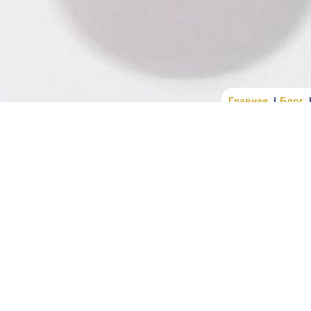
Главная
Блог
ргане является важной процедурой для юридических лиц и
 адреса. Переезд офиса, изменение юридического адреса
я в государственных реестрах, но и на порядок налогового
сть информации, чтобы избежать трудностей с подачей 
ими органами.
мены места учета является внесение новых сведений
щих изменений информация передается между государст
бедиться, что все сведения обновлены надлежащим образ
ные действия, связанные с переоформлением документов
ложения.