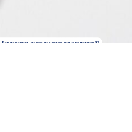
Как изменить место регистрации в налоговой?
 физических лиц-предпринимателей в случаях
 предприятия или регистрация ИП по новому
 учета. Именно поэтому субъект хозяйствования
отчетности, уплатой налогов, прохождением
 в Единый государственный реестр. После
венными информационными системами, однако
ом. Отдельные категории налогоплательщиков
, уведомлением контролирующих органов или