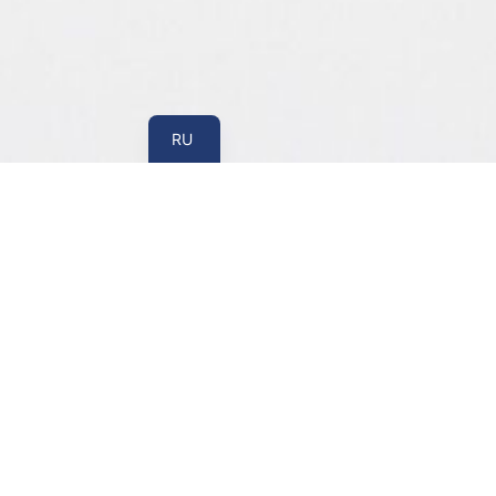
UA
RU
Изменение места регистрации в налоговом о
изменения местонахождения или налогового
месту жительства влияют не только на сведени
должен своевременно обеспечить актуально
проверок и взаимодействием с контролирующ
В большинстве случаев основанием для с
государственной регистрации соответствую
предприятию или предпринимателю следует у
могут быть обязаны выполнить дополнитель
обновлением сведений об объектах налогооб