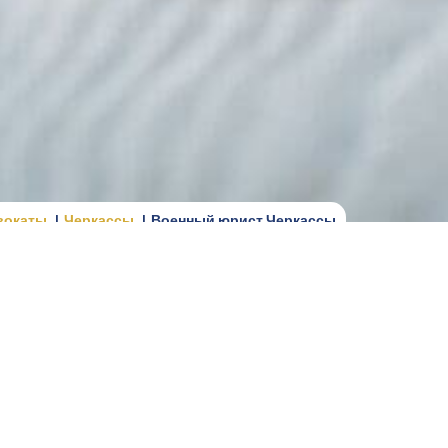
вокаты
Черкассы
Военный юрист Черкассы
обязанным, резервистам, мобилизованным
й службы или исполнением воинского долга. В
асающихся мобилизации, прохождения военно-
ольствия, увольнения со службы, перевода в
кое дело имеет свои особенности и требует
 территориальных центров комплектования и