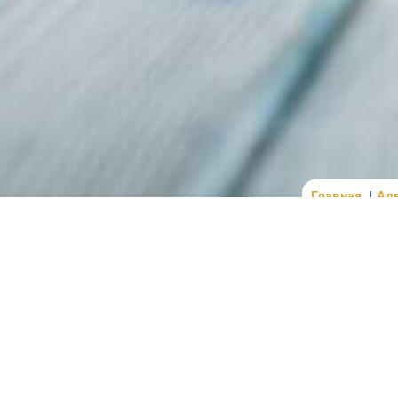
Главная
Ад
ссиональная правовая помощь военнослужащим, военно
угим лицам, права которых связаны с прохождением военно
ительно увеличилось количество юридических вопросов, к
 оформления социальных гарантий, выплаты денежного дов
ветственности и защиты прав военнослужащих. Каждое та
, уголовного и трудового законодательства.
мей нередко сталкиваются с неправомерными решениями