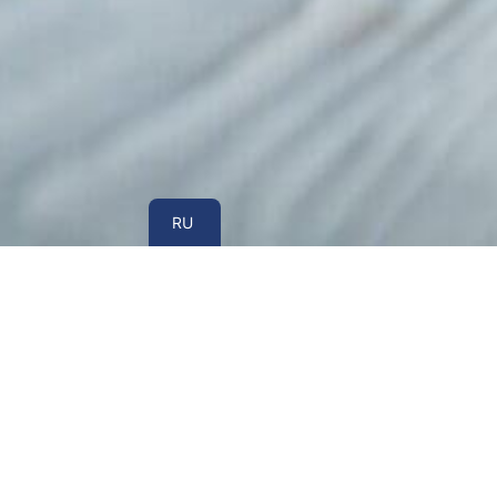
UA
RU
Военный юрист в Черкассах — это профе
гражданам, ветеранам, членам их семей и др
условиях действия военного положения знач
медицинской комиссии, получения отсрочки,
другую воинскую часть, дисциплинарной от
глубокого знания военного, административного
На практике военнослужащие и члены их се