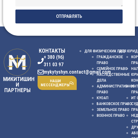
ОТПРАВЛЯТЬ
КОНТАКТЫ
ДЛЯ ФИЗИЧЕСКИХ ЛИЦ
ДЛЯ ЮРИД
+ 380 (96)
ГРАЖДАНСКОЕ
КОР
ПРАВО
ПР
311 03 97
СЕМЕЙНОЕ ПРАВО
НА
mykytyshyn.contact@gmail.com
НАСЛЕДСТВЕННЫЕ
ЮР
МИКИТИШИН
ДЕЛА
КО
НАШИ
И
МЕССЕНДЖЕРЫ
АДМИНИСТРАТИВНОЕ
ИНТ
ПАРТНЕРЫ
ПРАВО
ПР
КУОАП
ИТ 
БАНКОВСКОЕ ПРАВО
СУ
ЗЕМЕЛЬНОЕ ПРАВО
ПР
ВОЕННОЕ ПРАВО
НЕ
СТ
ДРУ
АБ