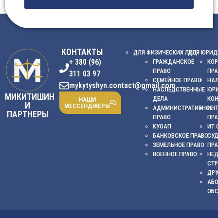
КОНТАКТЫ
ДЛЯ ФИЗИЧЕСКИХ ЛИЦ
ДЛЯ ЮРИД
+ 380 (96)
ГРАЖДАНСКОЕ
КОР
ПРАВО
ПР
311 03 97
СЕМЕЙНОЕ ПРАВО
НА
mykytyshyn.contact@gmail.com
НАСЛЕДСТВЕННЫЕ
ЮР
МИКИТИШИН
ДЕЛА
КО
НАШИ
И
МЕССЕНДЖЕРЫ
АДМИНИСТРАТИВНОЕ
ИНТ
ПАРТНЕРЫ
ПРАВО
ПР
КУОАП
ИТ 
БАНКОВСКОЕ ПРАВО
СУ
ЗЕМЕЛЬНОЕ ПРАВО
ПР
ВОЕННОЕ ПРАВО
НЕ
СТ
ДРУ
АБ
ОБ