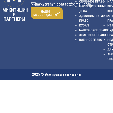
СЕМЕЙНОЕ ПРАВО
НА
mykytyshyn.contact@gmail.com
НАСЛЕДСТВЕННЫЕ
ЮР
МИКИТИШИН
ДЕЛА
КО
НАШИ
И
МЕССЕНДЖЕРЫ
АДМИНИСТРАТИВНОЕ
ИНТ
ПАРТНЕРЫ
ПРАВО
ПР
КУОАП
ИТ 
БАНКОВСКОЕ ПРАВО
СУ
ЗЕМЕЛЬНОЕ ПРАВО
ПР
ВОЕННОЕ ПРАВО
НЕ
СТ
ДРУ
АБ
ОБ
2025 © Все права защищены