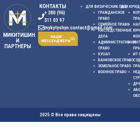
КОНТАКТЫ
ДЛЯ ФИЗИЧЕСКИХ ЛИЦ
ДЛЯ ЮРИД
+ 380 (96)
ГРАЖДАНСКОЕ
КОР
ПРАВО
ПР
311 03 97
СЕМЕЙНОЕ ПРАВО
НА
mykytyshyn.contact@gmail.com
НАСЛЕДСТВЕННЫЕ
ЮР
МИКИТИШИН
ДЕЛА
КО
НАШИ
И
МЕССЕНДЖЕРЫ
АДМИНИСТРАТИВНОЕ
ИНТ
ПАРТНЕРЫ
ПРАВО
ПР
КУОАП
ИТ 
БАНКОВСКОЕ ПРАВО
СУ
ЗЕМЕЛЬНОЕ ПРАВО
ПР
ВОЕННОЕ ПРАВО
НЕ
СТ
ДРУ
АБ
ОБ
2025 © Все права защищены