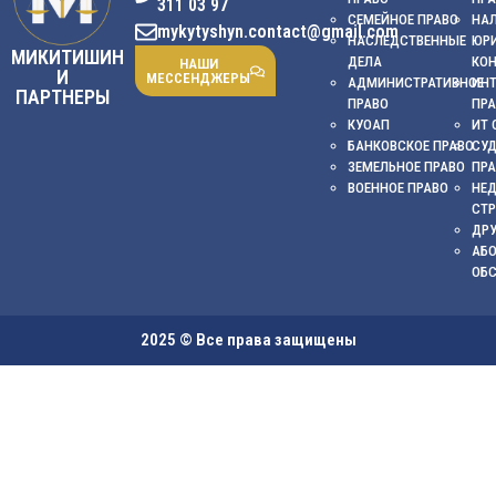
311 03 97
СЕМЕЙНОЕ ПРАВО
НА
mykytyshyn.contact@gmail.com
НАСЛЕДСТВЕННЫЕ
ЮР
МИКИТИШИН
ДЕЛА
КО
НАШИ
И
МЕССЕНДЖЕРЫ
АДМИНИСТРАТИВНОЕ
ИНТ
ПАРТНЕРЫ
ПРАВО
ПР
КУОАП
ИТ 
БАНКОВСКОЕ ПРАВО
СУ
ЗЕМЕЛЬНОЕ ПРАВО
ПР
ВОЕННОЕ ПРАВО
НЕ
СТ
ДРУ
АБ
ОБ
2025 © Все права защищены