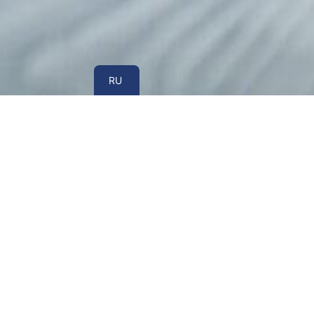
UA
RU
Военный адвокат во Львове — это профе
добровольцам и членам их семей по вопрос
нарушенных прав. В условиях военного по
центрами комплектования, воинскими част
своевременное обращение к адвокату позволя
которые могут негативно повлиять на реализ
Военное законодательство состоит из больш
внутренних нормативных документов и су
специальными юридическими знаниями, сло
юридическое сопровождение имеет важное зна