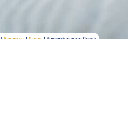
Адвокаты
Львов
Военный адвокат Львов
еннообязанным, резервистам, ветеранам,
зацией, социальным обеспечением и защитой
оров между гражданами и территориальными
дарственными органами. В таких ситуациях
аконные механизмы защиты и избежать ошибок,
ов Украины, приказов Министерства обороны,
овом регулировании лицам, не обладающим
ействий. Именно поэтому профессиональное
ения службы или после её завершения.