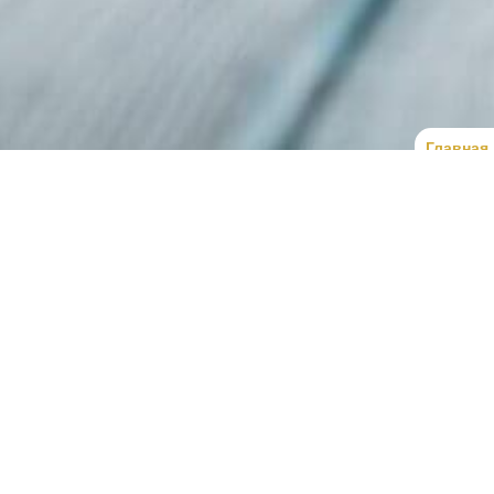
Главная
ссиональная юридическая помощь военнослужащим, во
ам, связанным с прохождением военной службы, мобили
ложения значительно возросло количество правовых сп
ями, военно-медицинскими комиссиями и другими госу
ет правильно оценить обстоятельства дела, определить з
ацию гарантированных законом прав.
ого количества законов, постановлений Кабинета Министр
дебной практики. Из-за постоянных изменений в прав
жно самостоятельно определить правильный порядок д
чение как во время мобилизации, так и в процессе прохожд