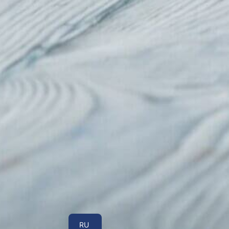
UA
RU