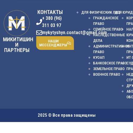
КОНТАКТЫ
ДЛЯ ФИЗИЧЕСКИХ ЛИЦ
ДЛЯ ЮРИД
+ 380 (96)
ГРАЖДАНСКОЕ
КОР
ПРАВО
ПР
311 03 97
СЕМЕЙНОЕ ПРАВО
НА
mykytyshyn.contact@gmail.com
НАСЛЕДСТВЕННЫЕ
ЮР
МИКИТИШИН
ДЕЛА
КО
НАШИ
И
МЕССЕНДЖЕРЫ
АДМИНИСТРАТИВНОЕ
ИНТ
ПАРТНЕРЫ
ПРАВО
ПР
КУОАП
ИТ 
БАНКОВСКОЕ ПРАВО
СУ
ЗЕМЕЛЬНОЕ ПРАВО
ПР
ВОЕННОЕ ПРАВО
НЕ
СТ
ДРУ
АБ
ОБ
2025 © Все права защищены