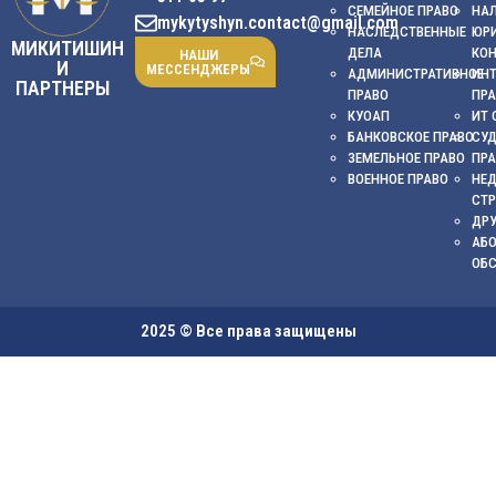
СЕМЕЙНОЕ ПРАВО
НА
mykytyshyn.contact@gmail.com
НАСЛЕДСТВЕННЫЕ
ЮР
МИКИТИШИН
ДЕЛА
КО
НАШИ
И
МЕССЕНДЖЕРЫ
АДМИНИСТРАТИВНОЕ
ИНТ
ПАРТНЕРЫ
ПРАВО
ПР
КУОАП
ИТ 
БАНКОВСКОЕ ПРАВО
СУ
ЗЕМЕЛЬНОЕ ПРАВО
ПР
ВОЕННОЕ ПРАВО
НЕ
СТ
ДРУ
АБ
ОБ
2025 © Все права защищены