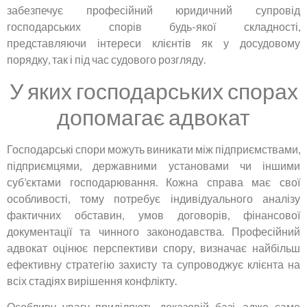
забезпечує професійний юридичний супровід
господарських спорів будь-якої складності,
представляючи інтереси клієнтів як у досудовому
порядку, так і під час судового розгляду.
У яких господарських спорах
допомагає адвокат
Господарські спори можуть виникати між підприємствами,
підприємцями, державними установами чи іншими
суб’єктами господарювання. Кожна справа має свої
особливості, тому потребує індивідуального аналізу
фактичних обставин, умов договорів, фінансової
документації та чинного законодавства. Професійний
адвокат оцінює перспективи спору, визначає найбільш
ефективну стратегію захисту та супроводжує клієнта на
всіх стадіях вирішення конфлікту.
Особливу увагу приділяють доказовій базі, адже саме