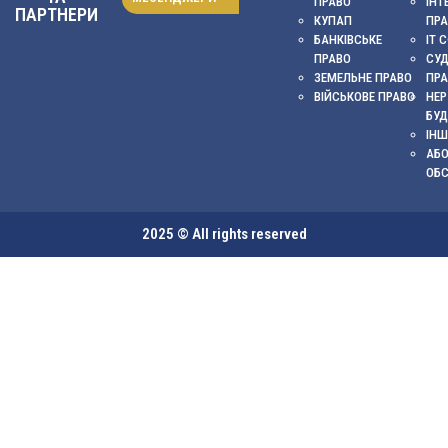
ПРАВО
ІНТ
ПАРТНЕРИ
КУПАП
ПР
БАНКІВСЬКЕ
ІТ 
ПРАВО
СУ
ЗЕМЕЛЬНЕ ПРАВО
ПР
ВІЙСЬКОВЕ ПРАВО
НЕР
БУД
ІНШ
АБО
ОБ
2025 © All rights reserved