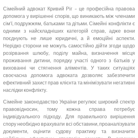
Сімейний адвокат Кривий Ріг – це професійна правова
допомога у вирішенні спорів, що виникають між членами
сім’ї, подружжям, батьками та дітьми. Сімейні конфлікти є
одними з найскладніших категорій справ, адже вони
поєднують не лише юридичні, а й емоційні аспекти.
Нерідко сторони не можуть самостійно дійти згоди щодо
розірвання шлюбу, поділу майна, визначення місця
проживання дитини, порядку участі одного з батьків у
вихованні чи стягнення аліментів. У таких ситуаціях
своєчасна допомога адвоката дозволяє забезпечити
ефективний захист прав клієнта та мінімізувати негативні
наслідки конфлікту.
Сімейне законодавство України регулює широкий спектр
правовідносин, тому кожна справа потребує
індивідуального підходу. Для правильного вирішення
спору необхідно врахувати всі обставини, проаналізувати
документи, оцінити судову практику та визначити