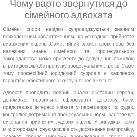
Чому варто звернутися до
сімейного адвоката
Сімейні спори нерідко супроводжуються значним
психологічним навантаженням, що ускладнює прийняття
виважених рішень. Самостійний захист своїх прав без
належних знань сімейного та процесуального
законодавства може призвести до допущення помилок,
втрати доказів або пропуску процесуальних строків. Саме
тому професійний юридичний супровід є важливою
гарантією ефективного захисту інтересів клієнта.
Адвокат проводить повний аналіз обставин справи,
допомагає правильно сформувати доказову базу,
представляє інтереси клієнта у переговорах та судах,
контролює дотримання процесуальних норм і забезпечує
виконання прийнятих судових рішень. У випадках, коли
між сторонами існує можливість досягнення компромісу,
адвокат сприяє мирному врегулюванню спору, що