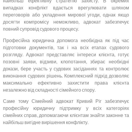
найбільш ефективну стратегію захисту. В окремих
випадках конфлікт вдається врегулювати шляхом
переговорів або укладення мирової угоди, однак якщо
досягти компромісу неможливо, адвокат забезпечує
повний супровід судового процесу.
Професійна юридична допомога необхідна як під час
підготовки документів, так і на всіх етапах судового
розгляду. Адвокат представляє інтереси клієнта, готує
позовні заяви, відзиви, клопотання, збирає необхідні
докази, бере участь у судових засіданнях та контролює
виконання судових рішень. Комплексний підхід дозволяє
максимально ефективно захистити права клієнта
незалежно від складності сімейного спору.
Саме тому Сімейний адвокат Кривий Ріг забезпечує
професійну юридичну підтримку у всіх категоріях
сімейних справ, допомагаючи клієнтам знайти законне та
найбільш вигідне вирішення конфлікту.