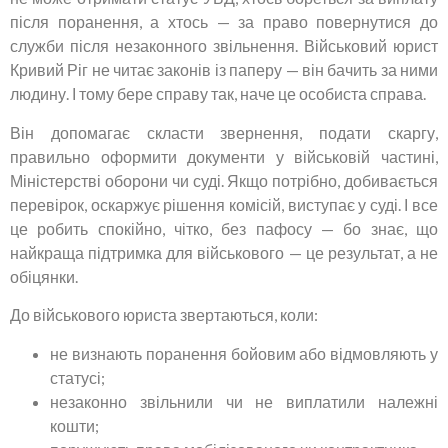
після поранення, а хтось — за право повернутися до
служби після незаконного звільнення. Військовий юрист
Кривий Ріг не читає законів із паперу — він бачить за ними
людину. І тому бере справу так, наче це особиста справа.
Він допомагає скласти звернення, подати скаргу,
правильно оформити документи у військовій частині,
Міністерстві оборони чи суді. Якщо потрібно, добивається
перевірок, оскаржує рішення комісій, виступає у суді. І все
це робить спокійно, чітко, без пафосу — бо знає, що
найкраща підтримка для військового — це результат, а не
обіцянки.
До військового юриста звертаються, коли:
не визнають поранення бойовим або відмовляють у
статусі;
незаконно звільнили чи не виплатили належні
кошти;