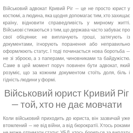
Військовий адвокат Кривий Ріг — це не просто юрист у
костюмі, а людина, яка щодня допомагає тим, хто захищає
країну, відновити справедливість у мирному житті.
Військові стикаються з тим, що держава часто забуває про
свої обіцянки: не виплачують гроші, затягують із
документами, ігнорують поранення або неправильно
оформлюють статус. І тоді починається нова боротьба —
не зі зброєю, а з паперами, чиновниками та байдужістю.
Саме в цей момент поруч повинен бути адвокат, який
розуміє, що за кожним документом стоїть доля, біль і
гідність людини у формі.
Військовий юрист Кривий Ріг
— той, хто не дає мовчати
Коли військовий приходить до юриста, він зазвичай уже
втомлений — не від війни, а від бюрократії. Хтось роками
не може отримати статус УБД, хтось бореться за виплату