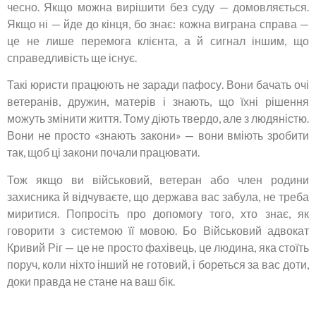
чесно. Якщо можна вирішити без суду — домовляється.
Якщо ні — йде до кінця, бо знає: кожна виграна справа —
це не лише перемога клієнта, а й сигнал іншим, що
справедливість ще існує.
Такі юристи працюють не заради пафосу. Вони бачать очі
ветеранів, дружин, матерів і знають, що їхні рішення
можуть змінити життя. Тому діють твердо, але з людяністю.
Вони не просто «знають закони» — вони вміють зробити
так, щоб ці закони почали працювати.
Тож якщо ви військовий, ветеран або член родини
захисника й відчуваєте, що держава вас забула, не треба
миритися. Попросіть про допомогу того, хто знає, як
говорити з системою її мовою. Бо Військовий адвокат
Кривий Ріг — це не просто фахівець, це людина, яка стоїть
поруч, коли ніхто інший не готовий, і бореться за вас доти,
доки правда не стане на ваш бік.