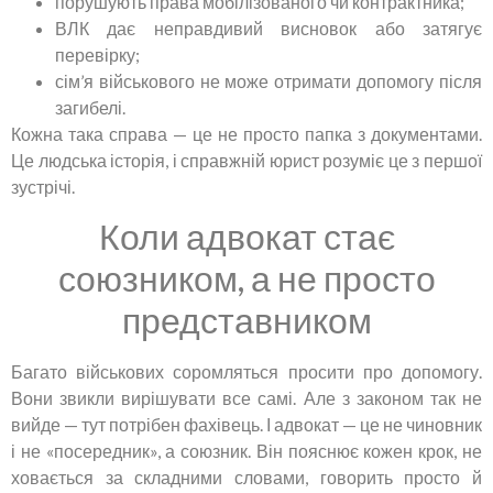
порушують права мобілізованого чи контрактника;
ВЛК дає неправдивий висновок або затягує
перевірку;
сім’я військового не може отримати допомогу після
загибелі.
Кожна така справа — це не просто папка з документами.
Це людська історія, і справжній юрист розуміє це з першої
зустрічі.
Коли адвокат стає
союзником, а не просто
представником
Багато військових соромляться просити про допомогу.
Вони звикли вирішувати все самі. Але з законом так не
вийде — тут потрібен фахівець. І адвокат — це не чиновник
і не «посередник», а союзник. Він пояснює кожен крок, не
ховається за складними словами, говорить просто й