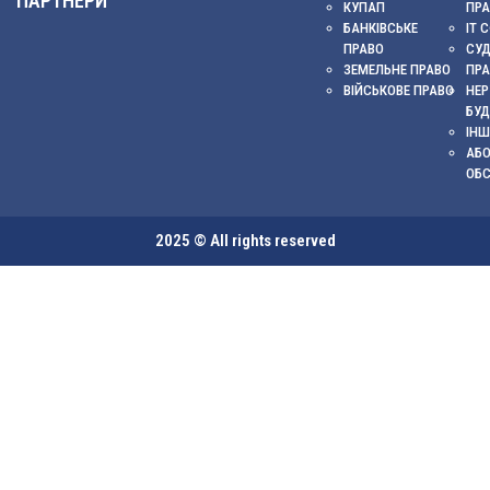
ПАРТНЕРИ
КУПАП
ПР
БАНКІВСЬКЕ
ІТ 
ПРАВО
СУ
ЗЕМЕЛЬНЕ ПРАВО
ПР
ВІЙСЬКОВЕ ПРАВО
НЕР
БУД
ІНШ
АБО
ОБ
2025 © All rights reserved