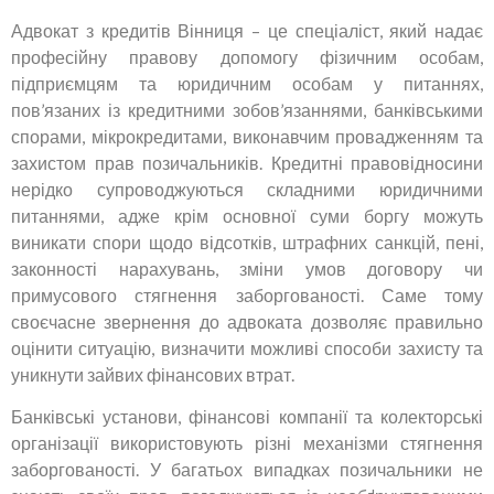
Адвокат з кредитів Вінниця – це спеціаліст, який надає
професійну правову допомогу фізичним особам,
підприємцям та юридичним особам у питаннях,
пов’язаних із кредитними зобов’язаннями, банківськими
спорами, мікрокредитами, виконавчим провадженням та
захистом прав позичальників. Кредитні правовідносини
нерідко супроводжуються складними юридичними
питаннями, адже крім основної суми боргу можуть
виникати спори щодо відсотків, штрафних санкцій, пені,
законності нарахувань, зміни умов договору чи
примусового стягнення заборгованості. Саме тому
своєчасне звернення до адвоката дозволяє правильно
оцінити ситуацію, визначити можливі способи захисту та
уникнути зайвих фінансових втрат.
Банківські установи, фінансові компанії та колекторські
організації використовують різні механізми стягнення
заборгованості. У багатьох випадках позичальники не