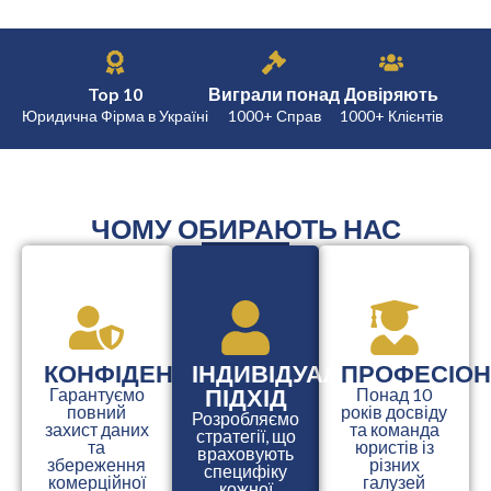
Top 10
Виграли понад
Довіряють
Юридична Фірма в Україні
1000+ Справ
1000+ Клієнтів
ЧОМУ ОБИРАЮТЬ НАС
КОНФІДЕНЦІЙНІСТЬ
ІНДИВІДУАЛЬНИЙ
ПРОФЕСІОН
ПІДХІД
Гарантуємо
Понад 10
повний
років досвіду
Розробляємо
захист даних
та команда
стратегії, що
та
юристів із
враховують
збереження
різних
специфіку
комерційної
галузей
кожної