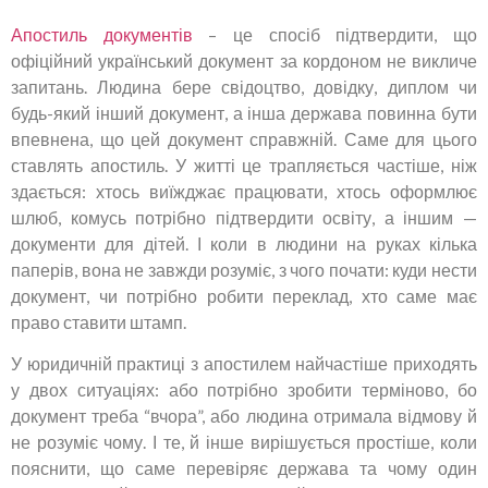
Апостиль документів
– це спосіб підтвердити, що
офіційний український документ за кордоном не викличе
запитань. Людина бере свідоцтво, довідку, диплом чи
будь-який інший документ, а інша держава повинна бути
впевнена, що цей документ справжній. Саме для цього
ставлять апостиль. У житті це трапляється частіше, ніж
здається: хтось виїжджає працювати, хтось оформлює
шлюб, комусь потрібно підтвердити освіту, а іншим —
документи для дітей. І коли в людини на руках кілька
паперів, вона не завжди розуміє, з чого почати: куди нести
документ, чи потрібно робити переклад, хто саме має
право ставити штамп.
У юридичній практиці з апостилем найчастіше приходять
у двох ситуаціях: або потрібно зробити терміново, бо
документ треба “вчора”, або людина отримала відмову й
не розуміє чому. І те, й інше вирішується простіше, коли
пояснити, що саме перевіряє держава та чому один