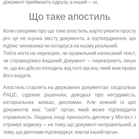
документ приймають одразу, а інший — ні.
Що таке апостиль
Коли говоримо про що таке апостиль, варто уявити просту
річ: це не оцінка змісту документа, а підтвердження, що
підпис чиновника чи нотаріуса на ньому реальний.
Тобто ніхто не перевіряє, чи правильний написаний текст,
чи справедливо виданий документ — перевіряють лише
те, що він дійсно походить від того органу, який мав право
його видати.
Апостиль ставлять на державних документах: свідоцтвах
РАЦС, судових рішеннях, довідках про несудимість,
нотаріальних заявах, дипломах. Але кожний із цих
документів має “свій” орган, який може підтвердити
справжність. Людина іноді приносить диплом у Мін’юст і
отримує відмову — не тому, що документ неправильний, а
тому, що дипломи підтверджує зовсім інший орган.