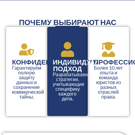
ПОЧЕМУ ВЫБИРАЮТ НАС
КОНФИДЕНЦИАЛЬНОСТЬ
ИНДИВИДУАЛЬНЫЙ
ПРОФЕССИ
ПОДХОД
Гарантируем
Более 10 лет
полную
опыта и
Разрабатываем
защиту
команда
стратегии,
данных и
юристов из
учитывающие
сохранение
разных
специфику
коммерческой
отраслей
каждого
тайны.
права.
дела.