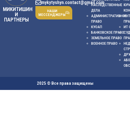
mykytyshyn.contact@gmail.com
НАСЛЕДСТВЕННЫЕ
ЮР
МИКИТИШИН
ДЕЛА
КО
НАШИ
И
МЕССЕНДЖЕРЫ
АДМИНИСТРАТИВНОЕ
ИНТ
ПАРТНЕРЫ
ПРАВО
ПР
КУОАП
ИТ 
БАНКОВСКОЕ ПРАВО
СУ
ЗЕМЕЛЬНОЕ ПРАВО
ПР
ВОЕННОЕ ПРАВО
НЕ
СТ
ДРУ
АБ
ОБ
2025 © Все права защищены